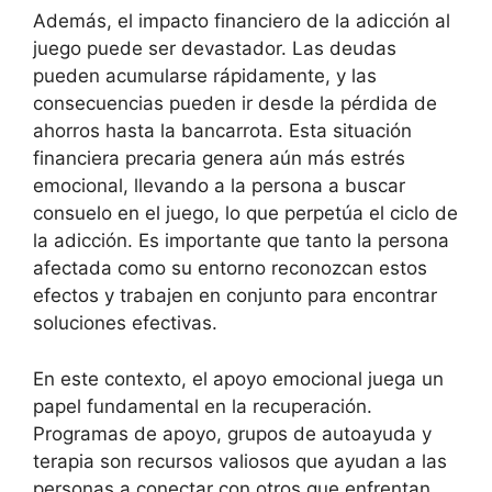
Además, el impacto financiero de la adicción al
juego puede ser devastador. Las deudas
pueden acumularse rápidamente, y las
consecuencias pueden ir desde la pérdida de
ahorros hasta la bancarrota. Esta situación
financiera precaria genera aún más estrés
emocional, llevando a la persona a buscar
consuelo en el juego, lo que perpetúa el ciclo de
la adicción. Es importante que tanto la persona
afectada como su entorno reconozcan estos
efectos y trabajen en conjunto para encontrar
soluciones efectivas.
En este contexto, el apoyo emocional juega un
papel fundamental en la recuperación.
Programas de apoyo, grupos de autoayuda y
terapia son recursos valiosos que ayudan a las
personas a conectar con otros que enfrentan