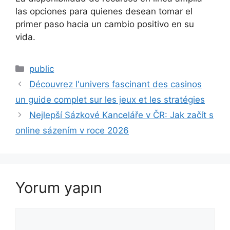
las opciones para quienes desean tomar el
primer paso hacia un cambio positivo en su
vida.
Kategoriler
public
Découvrez l'univers fascinant des casinos
un guide complet sur les jeux et les stratégies
Nejlepší Sázkové Kanceláře v ČR: Jak začít s
online sázením v roce 2026
Yorum yapın
Yorum