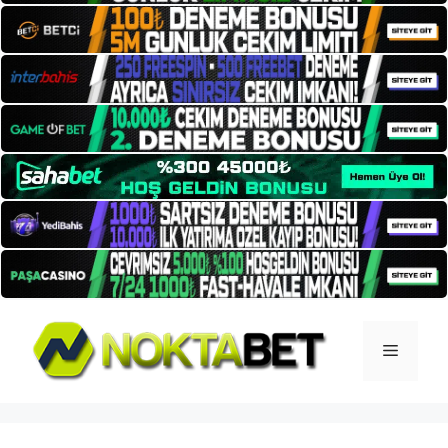
İçeriğe
atla
Menü