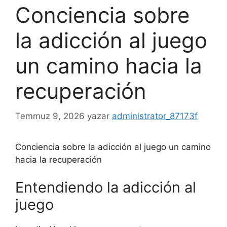
Conciencia sobre
la adicción al juego
un camino hacia la
recuperación
Temmuz 9, 2026
yazar
administrator_87173f
Conciencia sobre la adicción al juego un camino
hacia la recuperación
Entendiendo la adicción al
juego