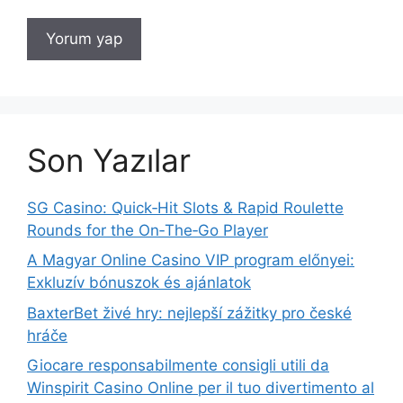
Son Yazılar
SG Casino: Quick‑Hit Slots & Rapid Roulette
Rounds for the On‑The‑Go Player
A Magyar Online Casino VIP program előnyei:
Exkluzív bónuszok és ajánlatok
BaxterBet živé hry: nejlepší zážitky pro české
hráče
Giocare responsabilmente consigli utili da
Winspirit Casino Online per il tuo divertimento al