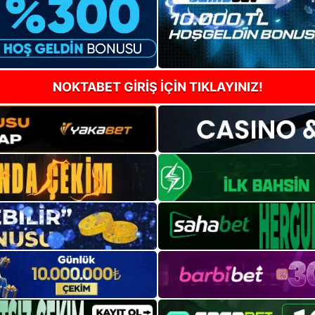
NOKTABET GİRİŞ İÇİN TIKLAYINIZ!