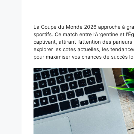
La Coupe du Monde 2026 approche à grands
sportifs. Ce match entre l’Argentine et l’É
captivant, attirant l’attention des parieur
explorer les cotes actuelles, les tendance
pour maximiser vos chances de succès lors