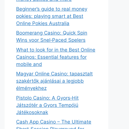
Beginner’s guide to real money
pokies: playing smart at Best
Online Pokies Australia
Boomerang Casino: Quick Spin
Wins voor Snel‑Paced Spelers
What to look for in the Best Online
Casinos: Essential features for
mobile and
Magyar Online Casino: tapasztalt
szakértők ajánlásai a legjobb
élményekhez
Pistolo Casino: A Gyors‑Hit
Játszótér a Gyors Tempójú
Játékosoknak
Cash App Casino – The Ultimate