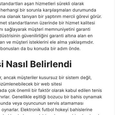
standartları aşan hizmetleri sürekli olarak
in herhangi bir sorunla karşılaşmaları durumunda
na olanak tanıyan bir yaptırım mercii görevi görür.
et standartlarının üzerinde bir hizmet kalitesi
nı sağlayarak müşteri memnuniyetini garanti
strisinin güvenilirliğini garanti altına alan en
arı ve müşteri isteklerini ele alma yaklaşımıdır.
t bonusları da bu konuda bir adım önde.
 Nasıl Belirlendi
ür, ancak müşteriler kusursuz bir sistem değil,
özümlenebilecek bir web sitesi
ada çok önemli bir faktör olarak kabul edilen tenis
ırlar. Genellikle eşitliği bozucu bir bahis oynamak
sonunda veya oyuncunun servis atamaması
ynarlar. Elektronik futbol hokeyi bahislerine