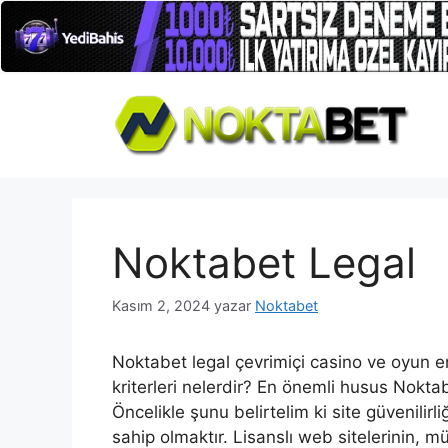
İçeriğe
atla
Noktabet Legal
Kasım 2, 2024
yazar
Noktabet
Noktabet legal çevrimiçi casino ve oyun e
kriterleri nelerdir? En önemli husus Noktabe
Öncelikle şunu belirtelim ki site güvenilirli
sahip olmaktır. Lisanslı web sitelerinin, müşte