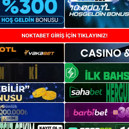
NOKTABET GİRİŞ İÇİN TIKLAYINIZ!