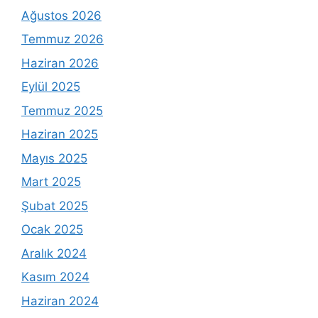
Ağustos 2026
Temmuz 2026
Haziran 2026
Eylül 2025
Temmuz 2025
Haziran 2025
Mayıs 2025
Mart 2025
Şubat 2025
Ocak 2025
Aralık 2024
Kasım 2024
Haziran 2024