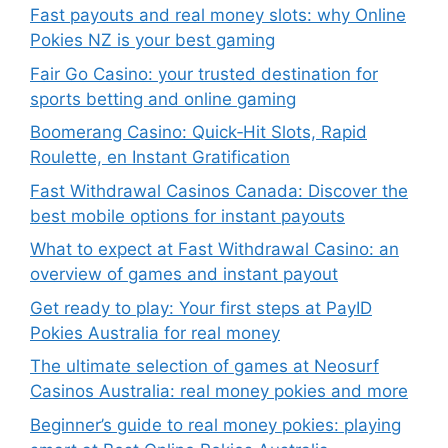
Fast payouts and real money slots: why Online
Pokies NZ is your best gaming
Fair Go Casino: your trusted destination for
sports betting and online gaming
Boomerang Casino: Quick‑Hit Slots, Rapid
Roulette, en Instant Gratification
Fast Withdrawal Casinos Canada: Discover the
best mobile options for instant payouts
What to expect at Fast Withdrawal Casino: an
overview of games and instant payout
Get ready to play: Your first steps at PayID
Pokies Australia for real money
The ultimate selection of games at Neosurf
Casinos Australia: real money pokies and more
Beginner’s guide to real money pokies: playing