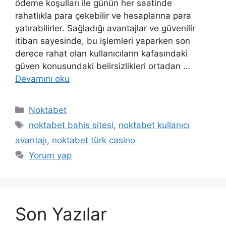
ödeme koşulları ile günün her saatinde
rahatlıkla para çekebilir ve hesaplarına para
yatırabilirler. Sağladığı avantajlar ve güvenilir
itibarı sayesinde, bu işlemleri yaparken son
derece rahat olan kullanıcıların kafasındaki
güven konusundaki belirsizlikleri ortadan …
Devamını oku
Kategoriler
Noktabet
Etiketler
noktabet bahis sitesi
,
noktabet kullanıcı
avantajı
,
noktabet türk casino
Yorum yap
Son Yazılar