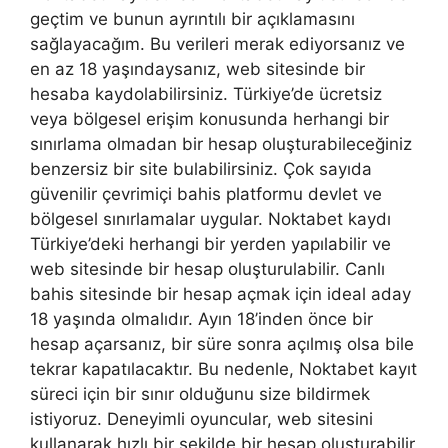
geçtim ve bunun ayrıntılı bir açıklamasını
sağlayacağım. Bu verileri merak ediyorsanız ve
en az 18 yaşındaysanız, web sitesinde bir
hesaba kaydolabilirsiniz. Türkiye’de ücretsiz
veya bölgesel erişim konusunda herhangi bir
sınırlama olmadan bir hesap oluşturabileceğiniz
benzersiz bir site bulabilirsiniz. Çok sayıda
güvenilir çevrimiçi bahis platformu devlet ve
bölgesel sınırlamalar uygular. Noktabet kaydı
Türkiye’deki herhangi bir yerden yapılabilir ve
web sitesinde bir hesap oluşturulabilir. Canlı
bahis sitesinde bir hesap açmak için ideal aday
18 yaşında olmalıdır. Ayın 18’inden önce bir
hesap açarsanız, bir süre sonra açılmış olsa bile
tekrar kapatılacaktır. Bu nedenle, Noktabet kayıt
süreci için bir sınır olduğunu size bildirmek
istiyoruz. Deneyimli oyuncular, web sitesini
kullanarak hızlı bir şekilde bir hesap oluşturabilir