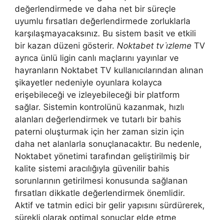
değerlendirmede ve daha net bir süreçle
uyumlu fırsatları değerlendirmede zorluklarla
karşılaşmayacaksınız. Bu sistem basit ve etkili
bir kazan düzeni gösterir.
Noktabet tv i̇zleme
TV
ayrıca ünlü ligin canlı maçlarını yayınlar ve
hayranların Noktabet TV kullanıcılarından alınan
şikayetler nedeniyle oyunlara kolayca
erişebileceği ve izleyebileceği bir platform
sağlar. Sistemin kontrolünü kazanmak, hızlı
alanları değerlendirmek ve tutarlı bir bahis
paterni oluşturmak için her zaman sizin için
daha net alanlarla sonuçlanacaktır. Bu nedenle,
Noktabet yönetimi tarafından geliştirilmiş bir
kalite sistemi aracılığıyla güvenilir bahis
sorunlarının getirilmesi konusunda sağlanan
fırsatları dikkatle değerlendirmek önemlidir.
Aktif ve tatmin edici bir gelir yapısını sürdürerek,
sürekli olarak optimal sonuçlar elde etme