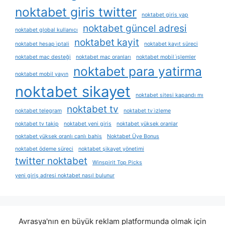
noktabet giris twitter
noktabet giris yap
noktabet güncel adresi
noktabet global kullanıcı
noktabet kayit
noktabet hesap i̇ptali
noktabet kayıt süreci
noktabet maç desteği
noktabet maç oranları
noktabet mobil i̇şlemler
noktabet para yatirma
noktabet mobil yayın
noktabet sikayet
noktabet sitesi kapandı mı
noktabet tv
noktabet telegram
noktabet tv i̇zleme
noktabet tv takip
noktabet yeni giris
noktabet yüksek oranlar
noktabet yüksek oranlı canlı bahis
Noktabet Üye Bonus
noktabet ödeme süreci
noktabet şikayet yönetimi
twitter noktabet
Winspirit Top Picks
yeni giriş adresi noktabet nasıl bulunur
Avrasya'nın en büyük reklam platformunda olmak için